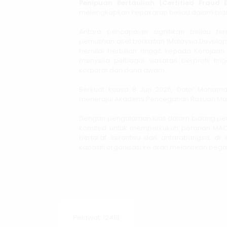
Penipuan Bertauliah (Certified Fraud 
melengkapkan kepakaran beliau dalam bidang
Antara pencapaian signifikan beliau t
pemulihan aset berkaitan 1Malaysia Devel
bernilai berbilion ringgit kepada Kerajaan
menyelia pelbagai siasatan berprofil ting
korporat dan dana awam.
Berkuat kuasa 8 Jun 2026, Dato’ Mohamad
menerajui Akademi Pencegahan Rasuah Mal
Dengan pengalaman luas dalam bidang pengu
komited untuk memperkukuh peranan MAC
bertaraf serantau dan antarabangsa, di
kapasiti organisasi ke arah melahirkan pegaw
Pelawat: 12418