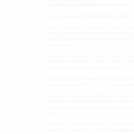
AKADEMI PENCEGAHAN RASUAH MALAYSIA 
DATO’ MOHAMAD ZAMRI BIN ZAINUL ABIDIN
Dato’ Mohamad Zamri bin Zainul Abid
Pencegahan Rasuah Malaysia (SPRM) yan
undang-undang, khususnya dalam siasata
pemulihan aset.
Beliau telah berkhidmat lebih daripada 
siasatan melibatkan kes-kes rasuah, pe
peringkat nasional serta antarabangsa.
Sepanjang perkhidmatan, beliau telah m
kepada pengukuhan keupayaan penguatkuasa
Sebelum dilantik sebagai Pengarah Kanan
berkhidmat sebagai Pengarah Bahagian 
kemudiannya diberi kepercayaan untuk me
Kanan.
Dari aspek profesionalisme, beliau memili
antaranya sebagai Pegawai
Integriti Bert