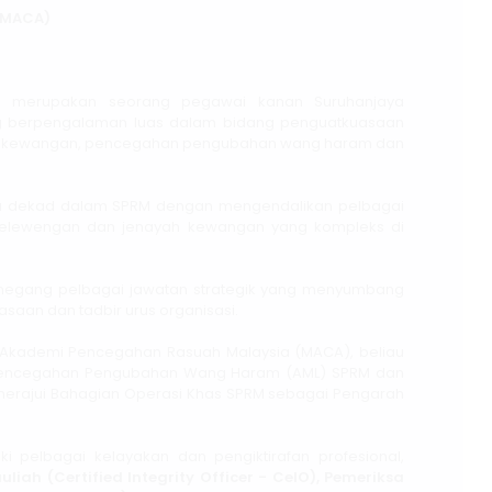
(MACA)
in merupakan seorang pegawai kanan Suruhanjaya
g berpengalaman luas dalam bidang penguatkuasaan
n kewangan, pencegahan pengubahan wang haram dan
dua dekad dalam SPRM dengan mengendalikan pelbagai
nyelewengan dan jenayah kewangan yang kompleks di
emegang pelbagai jawatan strategik yang menyumbang
an dan tadbir urus organisasi.
 Akademi Pencegahan Rasuah Malaysia (MACA), beliau
Pencegahan Pengubahan Wang Haram (AML) SPRM dan
nerajui Bahagian Operasi Khas SPRM sebagai Pengarah
ki pelbagai kelayakan dan pengiktirafan profesional,
auliah (Certified Integrity Officer - CeIO), Pemeriksa