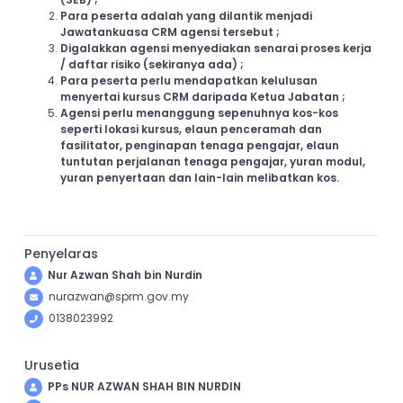
Para peserta adalah yang dilantik menjadi
Jawatankuasa CRM agensi tersebut ;
Digalakkan agensi menyediakan senarai proses kerja
/ daftar risiko (sekiranya ada) ;
Para peserta perlu mendapatkan kelulusan
menyertai kursus CRM daripada Ketua Jabatan ;
Agensi perlu menanggung sepenuhnya kos-kos
seperti lokasi kursus, elaun penceramah dan
fasilitator, penginapan tenaga pengajar, elaun
tuntutan perjalanan tenaga pengajar, yuran modul,
yuran penyertaan dan lain-lain melibatkan kos.
Penyelaras
Nur Azwan Shah bin Nurdin
nurazwan@sprm.gov.my
0138023992
Urusetia
PPs NUR AZWAN SHAH BIN NURDIN