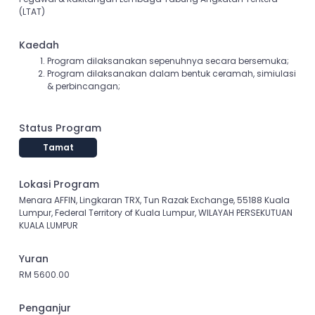
(LTAT)
Kaedah
Program dilaksanakan sepenuhnya secara bersemuka;
Program dilaksanakan dalam bentuk ceramah, simiulasi
& perbincangan;
Status Program
Tamat
Lokasi Program
Menara AFFIN, Lingkaran TRX, Tun Razak Exchange, 55188 Kuala
Lumpur, Federal Territory of Kuala Lumpur, WILAYAH PERSEKUTUAN
KUALA LUMPUR
Yuran
RM 5600.00
Penganjur