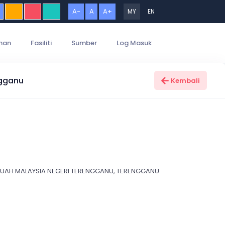
A-
A
A+
MY
EN
han
Fasiliti
Sumber
Log Masuk
ngganu
Kembali
AH MALAYSIA NEGERI TERENGGANU, TERENGGANU