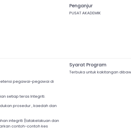
Penganjur
PUSAT AKADEMIK
Syarat Program
Terbuka untuk kakitangan diba
etensi pegawai-pegawai di
 setiap teras Integriti.
pandukan prosedur , kaedah dan
han integriti (tatakelakuan dan
arkan contoh-contoh kes