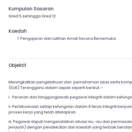
Kumpulan Sasaran
Gred 5 sehingga Gred 12
Kaedah
Pengajaran dan Latihan Amali Secara Bersemuka
Objektif
Meningkatkan pengetahuan dan pemahaman asas serta komp
(SUK) Terengganu dalam aspek seperti berikut :-
i. Peranan dan tanggungjawab pegawai integriti dalam kefungsian
ii. Perlaksanaan setiap kefungsian dalam 6 teras Integriti ber
proses kerja yang telah ditetapkan.
iii. Pegawai dapat mengendalikan situasi isu -isu dan permasala
jenayah) dengan pendekatan dan kaedah yang terbaik berdas