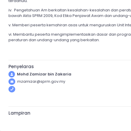
terdahulu.
iv. Pengetahuan Am berkaitan kesalahan-kesalahan dan perat
bawah Akta SPRM 2009, Kod Etika Penjawat Awam dan undang-
v. Memberi peserta kemahiran asas untuk menguruskan Unit In
vi. Membantu peserta mengimplementasikan dasar dan program 
peraturan dan undang-undang yang berkaitan.
Penyelaras
Mohd Zamizar bin Zakaria
mzamizar@sprm.gov.my
Lampiran