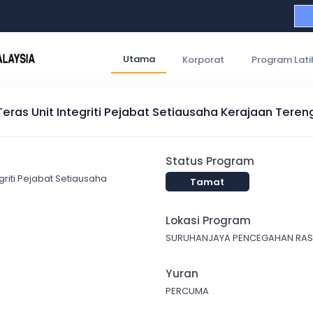
Utama
Korporat
Program Lati
eras Unit Integriti Pejabat Setiausaha Kerajaan Tere
Status Program
griti Pejabat Setiausaha
Tamat
Lokasi Program
SURUHANJAYA PENCEGAHAN RASU
Yuran
PERCUMA