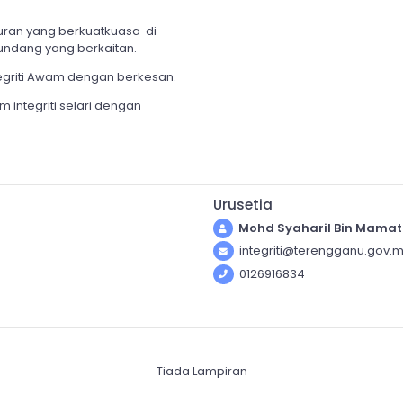
uran yang berkuatkuasa di
undang yang berkaitan.
tegriti Awam dengan berkesan.
integriti selari dengan
Urusetia
Mohd Syaharil Bin Mamat
integriti@terengganu.gov.
0126916834
Tiada Lampiran