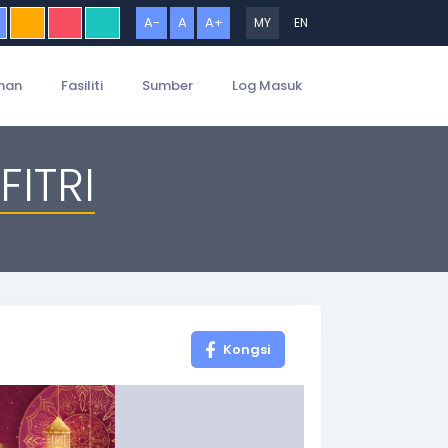
A-
A
A+
MY
EN
han
Fasiliti
Sumber
Log Masuk
FITRI
Kongsi