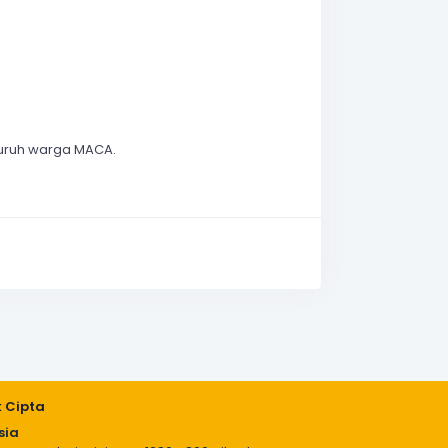
uruh warga MACA.
k Cipta
sia