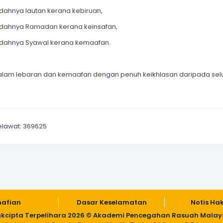
ndahnya lautan kerana kebiruan,
ndahnya Ramadan kerana keinsafan,
ndahnya Syawal kerana kemaafan.
alam lebaran dan kemaafan dengan penuh keikhlasan daripada sel
elawat: 369625
nafian
Dasar Keselamatan
Notis Ha
kcipta Terpelihara 2026 © Akademi Pencegahan Rasuah Malay