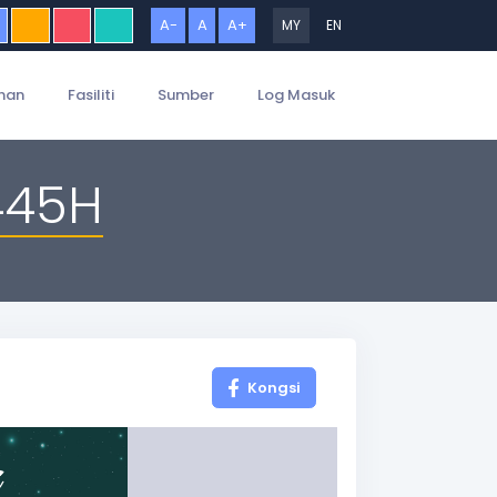
A-
A
A+
MY
EN
han
Fasiliti
Sumber
Log Masuk
445H
Kongsi