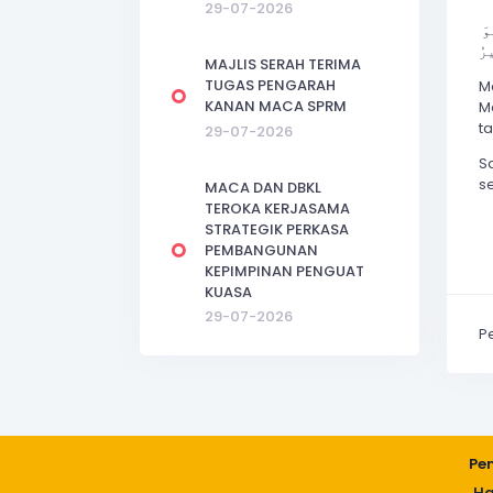
29-07-2026
سُبْحَٰنَ ٱلَّذِىٓ أَسْرَىٰ بِعَبْدِهِۦ لَيْلًۭا مِّنَ ٱلْمَسْجِدِ ٱلْحَرَامِ إِلَى ٱلْمَسْجِدِ ٱلْأَقْصَا ٱلَّذِى بَٰرَكْنَا حَوْلَهُۥ لِنُرِيَهُۥ مِنْ ءَايَٰتِنَآ ۚ إِنَّهُۥ هُوَ
رُ
MAJLIS SERAH TERIMA
TUGAS PENGARAH
M
KANAN MACA SPRM
M
t
29-07-2026
S
se
MACA DAN DBKL
TEROKA KERJASAMA
STRATEGIK PERKASA
PEMBANGUNAN
KEPIMPINAN PENGUAT
KUASA
29-07-2026
P
Pe
Ha