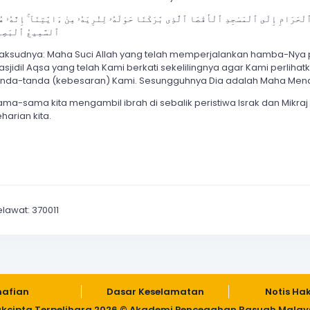
ٱلسَّمِيعُ ٱلْبَصِي
aksudnya: Maha Suci Allah yang telah memperjalankan hamba-Nya p
asjidil Aqsa yang telah Kami berkati sekelilingnya agar Kami perli
anda-tanda (kebesaran) Kami. Sesungguhnya Dia adalah Maha Mend
ama-sama kita mengambil ibrah di sebalik peristiwa Israk dan Mikr
harian kita.
elawat: 370011
nafian
Dasar Keselamatan
Notis Ha
kcipta Terpelihara 2026 © Akademi Pencegahan Rasuah Malay