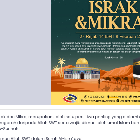
srak dan Mikraj merupakan salah satu peristiwa penting yang dialam
nugerah daripada Allah SWT serta wajib diimani oleh umat Islam ber
s-Sunnah.
rman Allah SWT dalam Surah Al-Isra’ ayat :