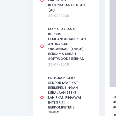
LANJUTAN
KECERDASAN BUATAN
(AI)
29-07-2026
MACA LAKSANA
KURSUS
PEMBANGUNAN PELAN
ANTIRASUAH
ORGANISASI (OACP)
BERSAMA SABAH
SOFTWOODS BERHAD
29-07-2026
PROGRAM CEIO
SEKTOR SYARIKAT
BERKEPENTINGAN
KERAJAAN (SBK)
I
LAHIRKAN PEGAWAI
a
INTEGRITI
a
BERKOMPETENSI
TINGGI
Fi