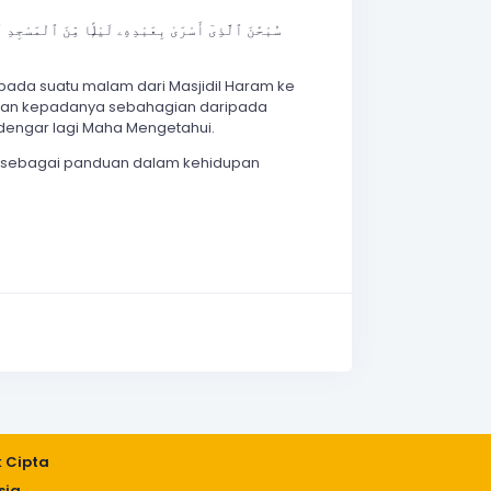
ada suatu malam dari Masjidil Haram ke
hatkan kepadanya sebahagian daripada
engar lagi Maha Mengetahui.
aj sebagai panduan dalam kehidupan
k Cipta
sia